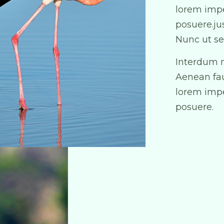
lorem impe
posuere.ju
Nunc ut se
Interdum n
Aenean fau
lorem impe
posuere.