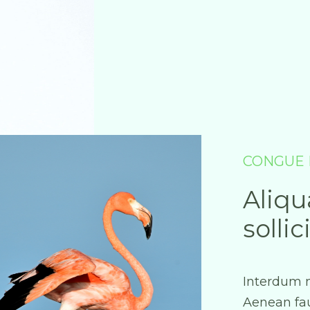
CONGUE 
Aliqu
solli
Interdum n
Aenean fau