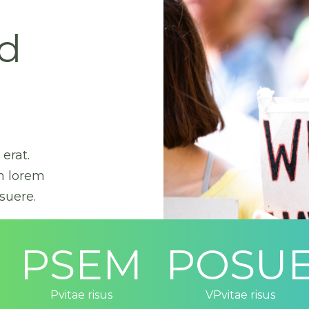
id
erat.
m lorem
suere.
PSEM
POSU
Pvitae risus
VPvitae risus