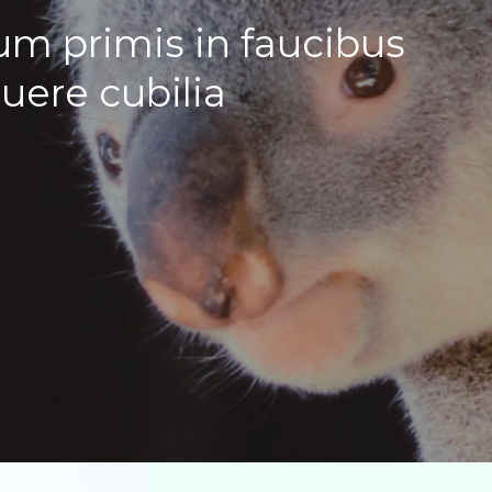
um primis in faucibus
suere cubilia